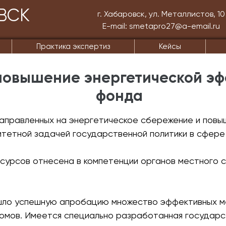
ВСК
г. Хабаровск, ул. Металлистов, 10
E-mail: smetapro27@a-email.ru
Практика экспертиз
Кейсы
повышение энергетической э
фонда
направленных на энергетическое сбережение и пов
итетной задачей государственной политики в сфере
сурсов отнесена в компетенции органов местного 
шло успешную апробацию множество эффективных ме
омов. Имеется специально разработанная государс